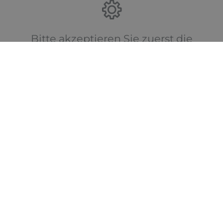
Bitte akzeptieren Sie zuerst die
Cookies.
Kontakt
Bad & Wärme Kluge
Inhaber:
Stefan Schwab
Stäffeleswiesen 12
89522 Heidenheim
Telefon:
07321 51607
Telefax:
07321 54630
E-Mail:
info@bad-waerme-kluge.de