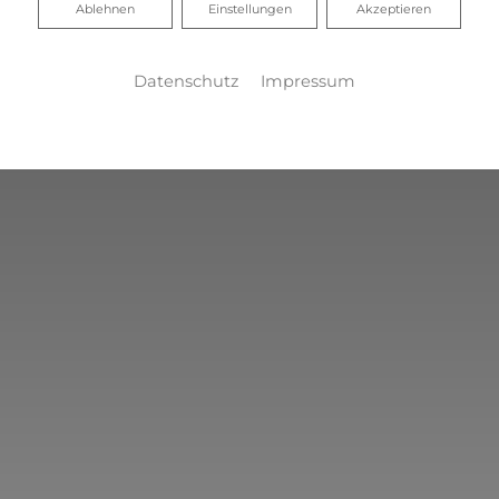
Ablehnen
Ablehnen
Einstellungen
Akzeptieren
Datenschutz
Impressum