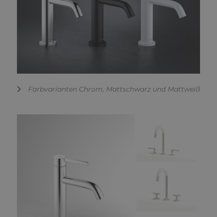
Farbvarianten Chrom, Mattschwarz und Mattweiß